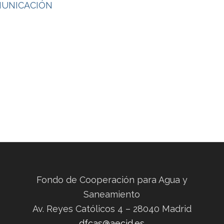
MUNICACIÓN
Fondo de Cooperación para Agua y
Saneamiento
Av. Reyes Católicos 4 – 28040 Madrid
dfcas@aecid.es